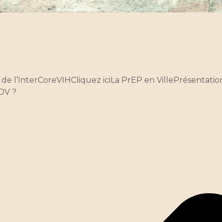
de l’InterCoreVIHCliquez iciLa PrEP en VillePrésentation
DV ?