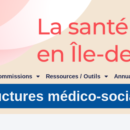
ommissions
Ressources / Outils
Annua
uctures médico-soci