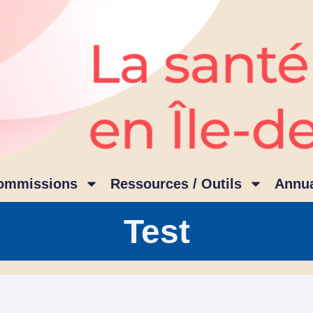
ommissions
Ressources / Outils
Annua
Test