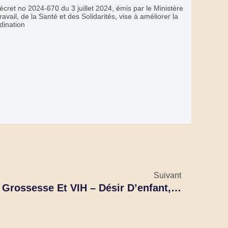
écret no 2024-670 du 3 juillet 2024, émis par le Ministère
ravail, de la Santé et des Solidarités, vise à améliorer la
dination
Suivant
Recommandation HAS: Grossesse Et VIH – Désir D’enfant, Soins De La Femme Enceinte Et Prévention De La Transmission Mère/enfant