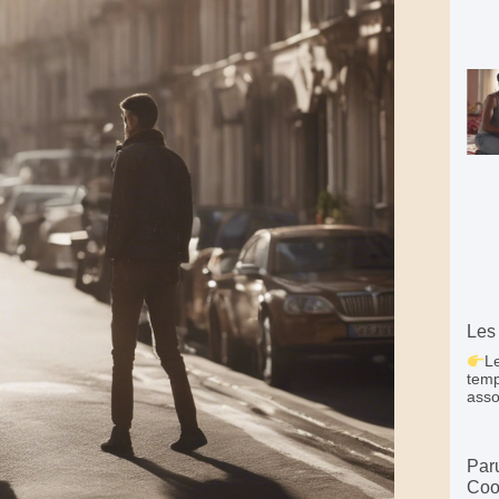
Les
L
temp
asso
Par
Coo